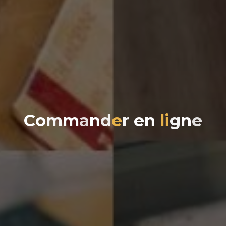
C
o
m
m
a
n
d
e
r
e
n
l
i
g
n
e